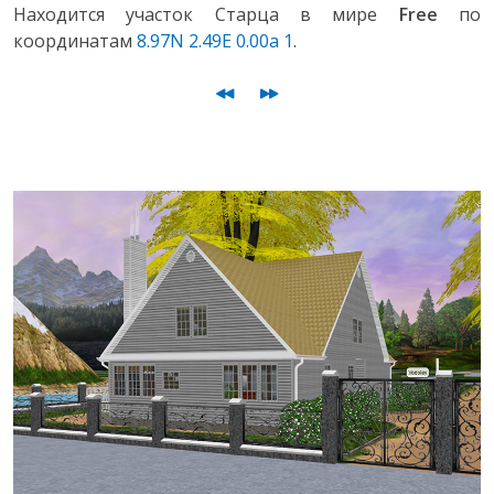
Находится участок Старца в мире
Free
по
координатам
8.97N 2.49E 0.00a 1
.