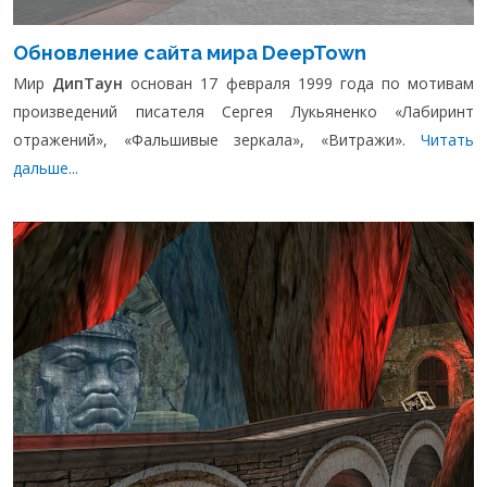
Обновление сайта мира DeepTown
Мир
ДипТаун
основан 17 февраля 1999 года по мотивам
произведений писателя Сергея Лукьяненко «Лабиринт
отражений», «Фальшивые зеркала», «Витражи».
Читать
дальше...